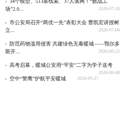
34个模型、513条线索、37人落网！“数战工
场”2.0...
2026-07-20
市公安局召开“两优一先”表彰大会 曹凯宏讲授树
立...
2026-07-06
防范药物滥用侵害 共建绿色无毒暖城——鄂尔多
斯开...
2026-06-22
高考启幕，暖城公安用“平安”二字为学子送考
2026-06-08
空中“警鹰”护航平安暖城
2026-05-27